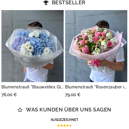
BESTSELLER
Empf
Blumenstrauß "Blauweißes Glück"
Blumenstrauß "Rosenzauber in Rosa und Weiß"
45,00
€
79,00
€
WAS KUNDEN ÜBER UNS SAGEN
AUSGEZEICHNET