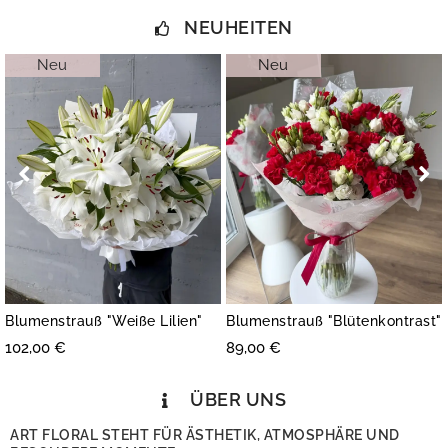
NEUHEITEN
Neu
Neu
umenstrauß "Weiße Lilien"
Blumenstrauß "Blütenkontrast"
Blu
2,00
€
89,00
€
149
ÜBER UNS
ART FLORAL STEHT FÜR ÄSTHETIK, ATMOSPHÄRE UND