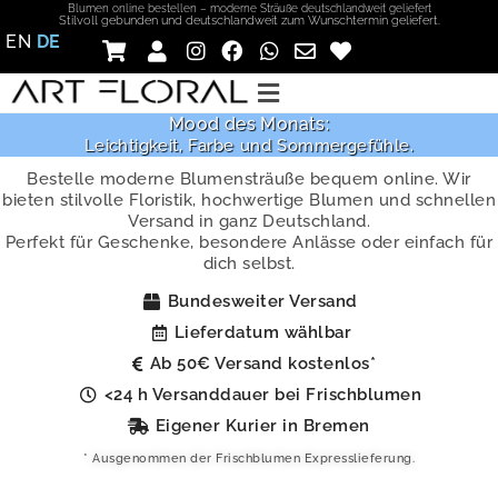
Blumen online bestellen – moderne Sträuße deutschlandweit geliefert
Stilvoll gebunden und deutschlandweit zum Wunschtermin geliefert.
EN
DE
Mood des Monats:
Leichtigkeit, Farbe und Sommergefühle.
Bestelle moderne Blumensträuße bequem online. Wir
bieten stilvolle Floristik, hochwertige Blumen und schnellen
Versand in ganz Deutschland.
Perfekt für Geschenke, besondere Anlässe oder einfach für
dich selbst.
Bundesweiter Versand
Lieferdatum wählbar
Ab 50€ Versand kostenlos*
<24 h Versanddauer bei Frischblumen
Eigener Kurier in Bremen​
* Ausgenommen der Frischblumen Expresslieferung.