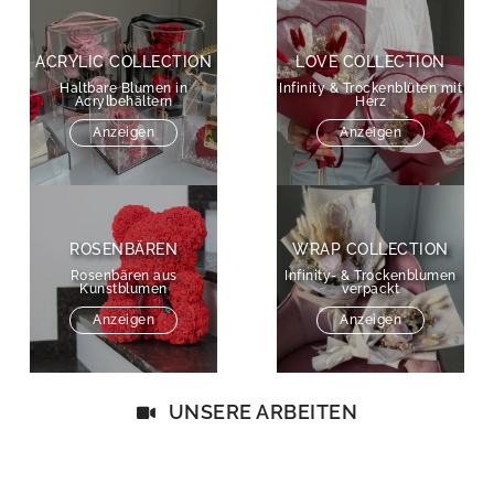
ACRYLIC COLLECTION
LOVE COLLECTION
Haltbare Blumen in
Infinity & Trockenblüten mit
Acrylbehältern
Herz
Anzeigen
Anzeigen
ROSENBÄREN
WRAP COLLECTION
Rosenbären aus
Infinity- & Trockenblumen
Kunstblumen
verpackt
Anzeigen
Anzeigen
UNSERE ARBEITEN