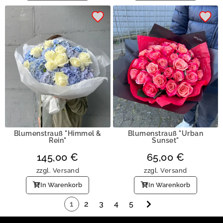
Blumenstrauß "Himmel &
Blumenstrauß "Urban
Rein"
Sunset"
145,00
€
65,00
€
zzgl.
Versand
zzgl.
Versand
In Warenkorb
In Warenkorb
1
2
3
4
5