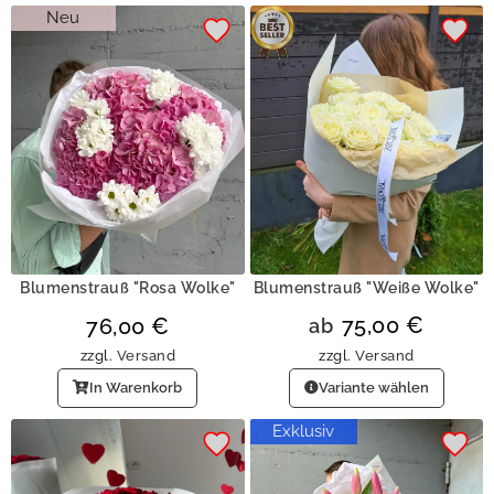
Neu
Blumenstrauß "Rosa Wolke"
Blumenstrauß "Weiße Wolke"
75,00
€
76,00
€
ab
zzgl.
Versand
zzgl.
Versand
In Warenkorb
Variante wählen
Exklusiv