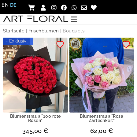
EN
DE
Startseite
|
Frischblumen
|
Bouquets
Exklusiv
Blumenstrauß "100 rote
Blumenstrauß "Rosa
Rosen"
Zärtlichkeit"
345,00
€
62,00
€