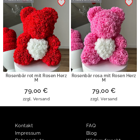
Rosenbär rot mit Rosen Herz
Rosenbär rosa mit Rosen Herz
M
M
79,00
€
79,00
€
zzgl.
Versand
zzgl.
Versand
Kontakt
FAQ
Impressum
Blog