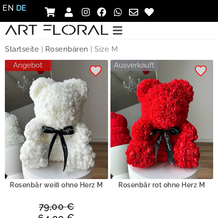
EN
DE
Startseite
|
Rosenbären
|
Size M
Angebot
Ausverkauft
Rosenbär weiß ohne Herz M
Rosenbär rot ohne Herz M
79,00
€
64,00
€