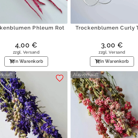
ckenblumen Phleum Rot
Trockenblumen Curly 
4,00
€
3,00
€
zzgl.
Versand
zzgl.
Versand
In Warenkorb
In Warenkorb
rkauft
Ausverkauft