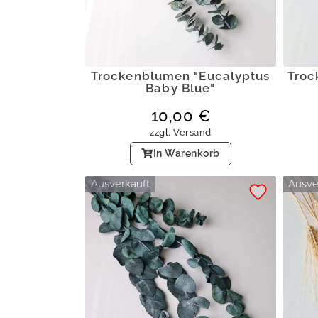
Trockenblumen "Eucalyptus
Troc
Baby Blue"
10,00
€
zzgl.
Versand
In Warenkorb
Ausverkauft
Ausve