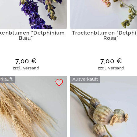
kenblumen "Delphinium
Trockenblumen "Delph
Blau"
Rosa"
7,00
€
7,00
€
zzgl.
Versand
zzgl.
Versand
rkauft
Ausverkauft