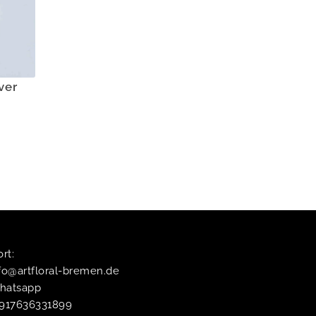
ver
t:​
fo@artfloral-bremen.de
hatsapp
4917636331899