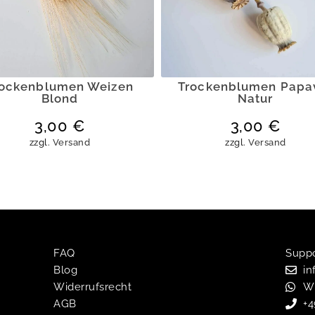
rockenblumen Weizen
Trockenblumen Papa
Blond
Natur
3,00
€
3,00
€
zzgl.
Versand
zzgl.
Versand
FAQ
Suppor
Blog
in
Widerrufsrecht
W
AGB
+