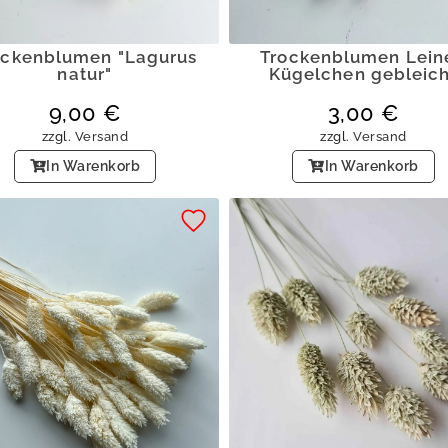
ockenblumen "Lagurus
Trockenblumen Lein
natur"
Kügelchen gebleich
9,00
€
3,00
€
zzgl.
Versand
zzgl.
Versand
In Warenkorb
In Warenkorb