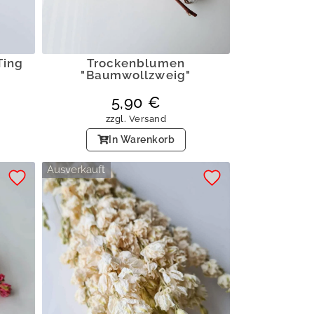
Ting
Trockenblumen
"Baumwollzweig"
5,90
€
zzgl.
Versand
In Warenkorb
Ausverkauft