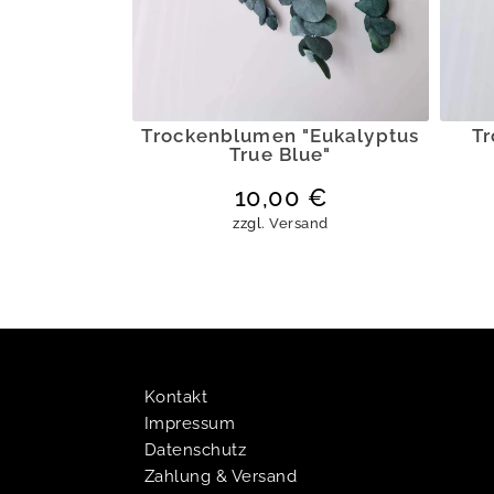
Trockenblumen "Eukalyptus
T
True Blue"
10,00
€
zzgl.
Versand
Kontakt
Impressum
Datenschutz
Zahlung & Versand