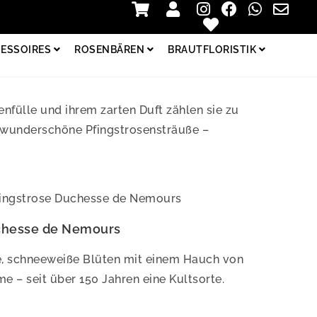
Zur Kasse
Login
ESSOIRES
ROSENBÄREN
BRAUTFLORISTIK
nfülle und ihrem zarten Duft zählen sie zu
t wunderschöne Pfingstrosensträuße –
hesse de Nemours
e, schneeweiße Blüten mit einem Hauch von
e – seit über 150 Jahren eine Kultsorte.