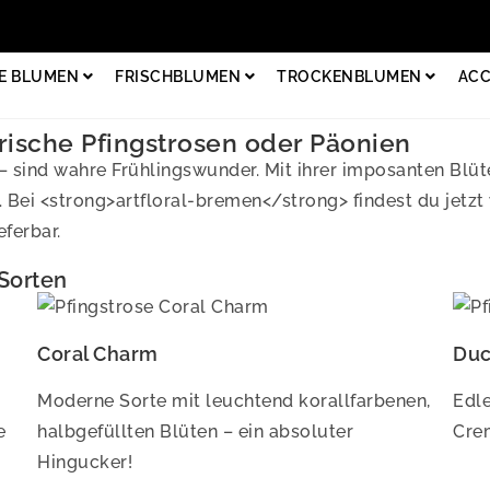
E BLUMEN
FRISCHBLUMEN
TROCKENBLUMEN
ACC
rische Pfingstrosen oder Päonien
 sind wahre Frühlingswunder. Mit ihrer imposanten Blüte
. Bei <strong>artfloral-bremen</strong> findest du jetz
ferbar.
Sorten
Coral Charm
Duc
Moderne Sorte mit leuchtend korallfarbenen,
Edl
e
halbgefüllten Blüten – ein absoluter
Crem
Hingucker!