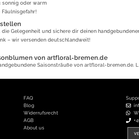
zu sonnig oder warm
 Fäulnisgefahr!
stellen
tzt die Gelegenheit und sichere dir deinen handgebunde
henk – wir versenden deutschlandweit!
aisonblumen von artfloral-bremen.de
 handgebundene Saisonsträuße von artfloral-bremen.de. 
FAQ
Suppor
Blog
in
Widerrufsrecht
W
AGB
+
About us
V