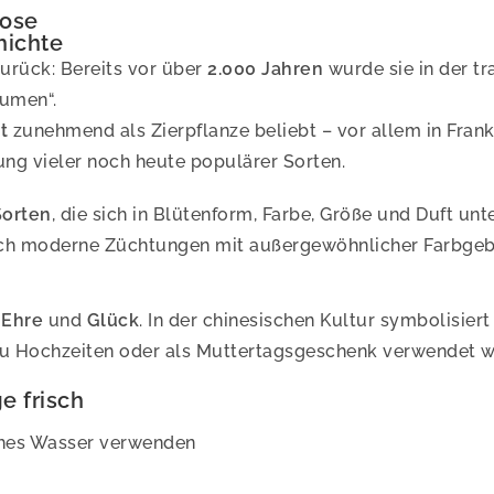
rose
hichte
zurück: Bereits vor über
2.000 Jahren
wurde sie in der tr
lumen“.
t
zunehmend als Zierpflanze beliebt – vor allem in Fran
ng vieler noch heute populärer Sorten.
Sorten
, die sich in Blütenform, Farbe, Größe und Duft un
auch moderne Züchtungen mit außergewöhnlicher Farbge
,
Ehre
und
Glück
. In der chinesischen Kultur symbolisier
 zu Hochzeiten oder als Muttertagsgeschenk verwendet w
e frisch
sches Wasser verwenden