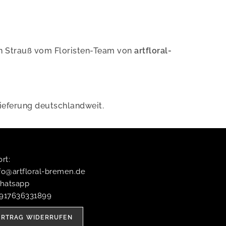
nen Strauß vom Floristen-Team von
artfloral-
Lieferung deutschlandweit.
t:​
fo@artfloral-bremen.de
hatsapp
4917636331899
ERTRAG WIDERRUFEN