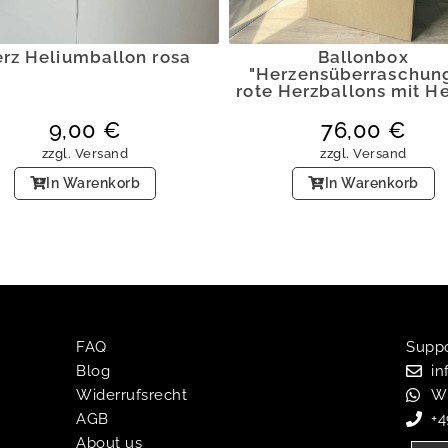
Ballonbox
rz Heliumballon rosa
"Herzensüberraschung
rote Herzballons mit H
9,00
€
76,00
€
zzgl.
Versand
zzgl.
Versand
In Warenkorb
In Warenkorb
FAQ
Suppor
Blog
in
Widerrufsrecht
W
AGB
+
About us