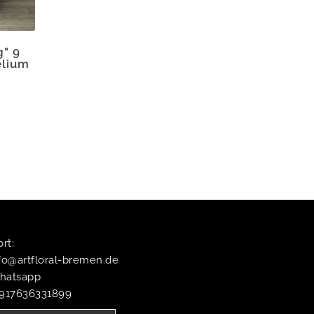
" 9
elium
t:​
fo@artfloral-bremen.de
hatsapp
4917636331899