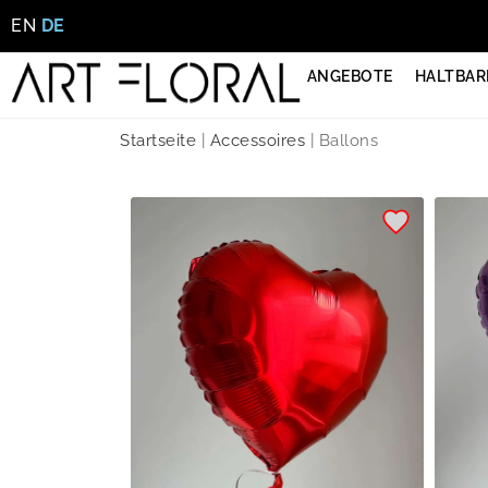
EN
DE
ANGEBOTE
HALTBAR
Startseite
|
Accessoires
|
Ballons