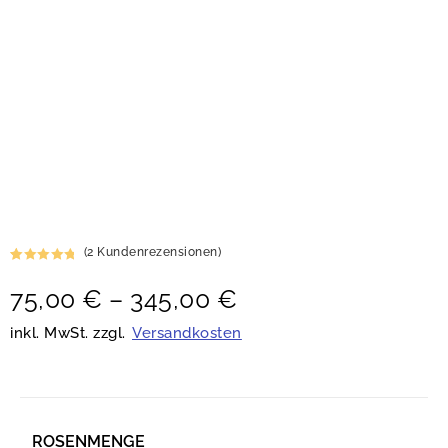
(
2
Kundenrezensionen)
Bewertet
2
75,00
€
–
345,00
€
mit
5.00
von 5,
basierend
inkl. MwSt. zzgl.
Versandkosten
auf
Kundenbew
ertungen
ROSENMENGE