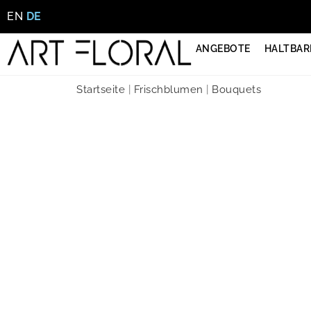
EN
DE
ANGEBOTE
HALTBAR
Startseite
|
Frischblumen
|
Bouquets