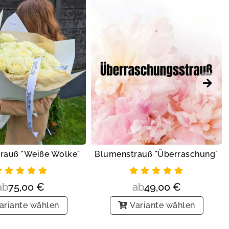
rauß "Weiße Wolke"
Blumenstrauß "Überraschung"
ab
75,00
€
ab
49,00
€
ariante wählen
Variante wählen