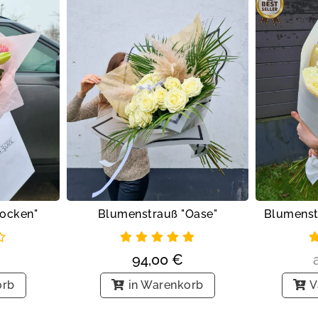
locken"
Blumenstrauß "Oase"
Blumenst
94,00
€
orb
in Warenkorb
V