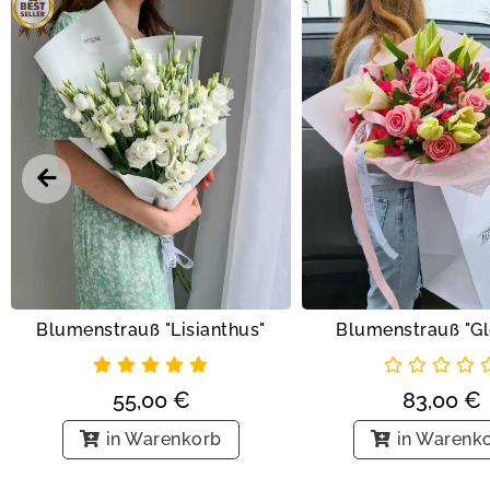
Blumenstrauß "Lisianthus"
Blumenstrauß "G
55,00
€
83,00
€
in Warenkorb
in Warenk