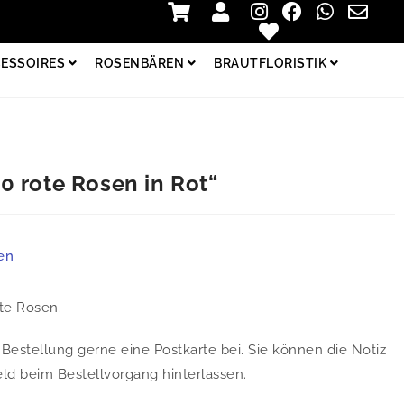
Zur Kasse
Login
ESSOIRES
ROSENBÄREN
BRAUTFLORISTIK
0 rote Rosen in Rot“
en
te Rosen.
Bestellung gerne eine Postkarte bei. Sie können die Notiz
d beim Bestellvorgang hinterlassen.