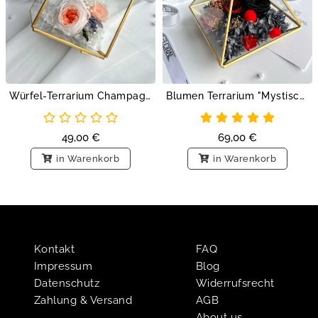
Würfel-Terrarium Champagner Blumen
Blumen Terrarium "Mystische Blütenpyramide"
49,00
€
69,00
€
in Warenkorb
in Warenkorb
Kontakt
FAQ
Impressum
Blog
Datenschutz
Widerrufsrecht
Zahlung & Versand
AGB
About us