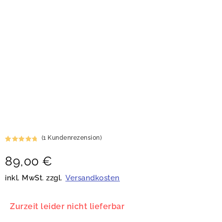
(
1
Kundenrezension)
Bewertet
1
89,00
€
mit
5.00
von 5,
basierend
inkl. MwSt. zzgl.
Versandkosten
auf
Kundenbew
ertung
Zurzeit leider nicht lieferbar