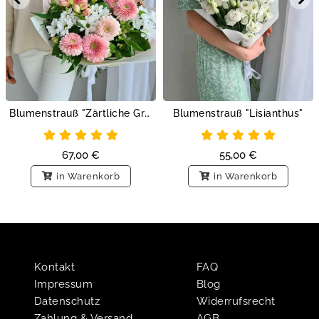
Blumenstrauß "Zärtliche Grüße"
Blumenstrauß "Lisianthus"
67,00
€
55,00
€
in Warenkorb
in Warenkorb
Kontakt
FAQ
Impressum
Blog
Datenschutz
Widerrufsrecht
Zahlung & Versand
AGB