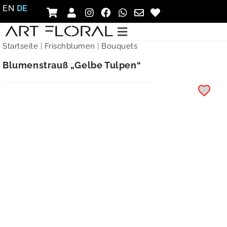
EN
DE
Startseite
|
Frischblumen
|
Bouquets
Blumenstrauß „Gelbe Tulpen“