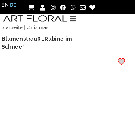
EN
DE
Startseite
|
Christmas
Blumenstrauß „Rubine im
Schnee“