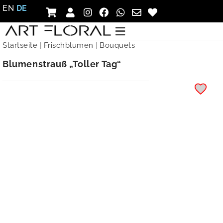
EN
DE
Startseite
|
Frischblumen
|
Bouquets
Blumenstrauß „Toller Tag“