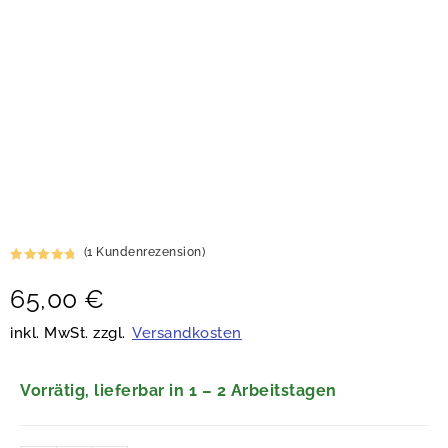
(
1
Kundenrezension)
Bewertet
1
65,00
€
mit
5.00
von 5,
basierend
inkl. MwSt. zzgl.
Versandkosten
auf
Kundenbew
ertung
Vorrätig, lieferbar in 1 – 2 Arbeitstagen