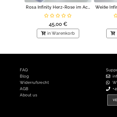
Rosa Infinity Herz-Rose im Acrylwürfel
45,00
€
in Warenkorb
FAQ
Suppor
Blog
in
Widerrufsrecht
W
AGB
+
About us
V