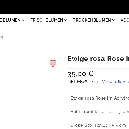
E BLUMEN
FRISCHBLUMEN
TROCKENBLUMEN
ACC
on
Ewige rosa Rose 
35,00
€
inkl. MwSt. zzgl.
Versandkost
Ewige rosa Rose im Acryl
Haltbarkeit Rose: ca. 1-3 Jah
Größe Box: H13B13T5,5 cm.