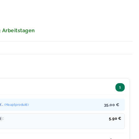
 2 Arbeitstagen
1
...
35,00 €
(Hauptprodukt)
:
5,90
€
d