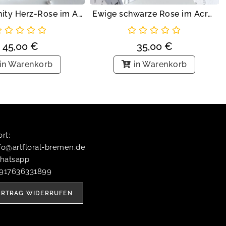
Weiße Infinity Herz-Rose im Acrylwürfel
Ewige schwarze Rose im Acrylrahmen
45,00
€
35,00
€
in Warenkorb
in Warenkorb
t:​
fo@artfloral-bremen.de
hatsapp
4917636331899
ERTRAG WIDERRUFEN