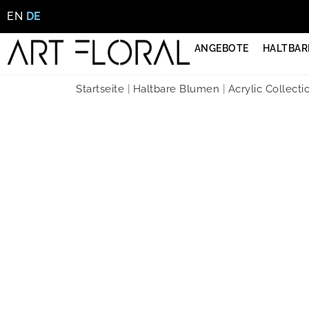
EN
DE
ANGEBOTE
HALTBAR
Startseite
|
Haltbare Blumen
|
Acrylic Collecti