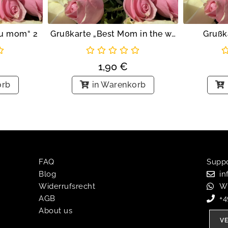
ou mom“ 2
Grußkarte „Best Mom in the world“
Grußk
1,90
€
orb
in Warenkorb
FAQ
Suppor
Blog
in
Widerrufsrecht
W
AGB
+
About us
V