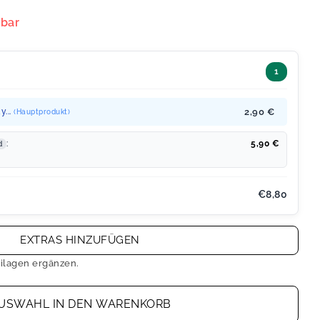
rbar
1
y...
2,90 €
(Hauptprodukt)
:
5,90
€
d
€8,80
EXTRAS HINZUFÜGEN
ilagen ergänzen.
USWAHL IN DEN WARENKORB