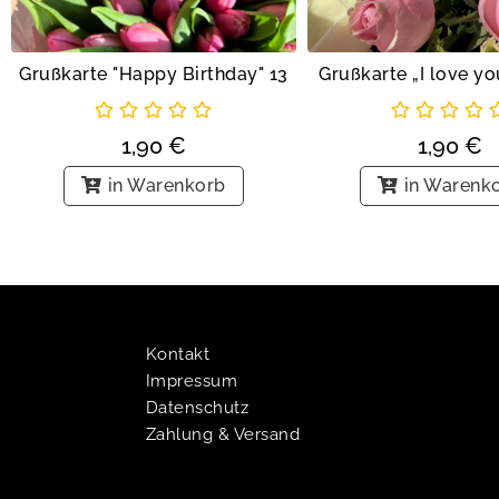
Grußkarte „I love y
Grußkarte "Happy Birthday" 13
1,90
€
1,90
€
in Warenk
in Warenkorb
Kontakt
Impressum
Datenschutz
Zahlung & Versand