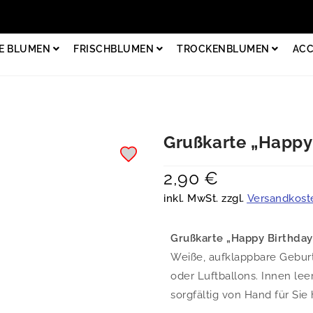
E BLUMEN
FRISCHBLUMEN
TROCKENBLUMEN
ACC
Grußkarte „Happy 
2,90
€
inkl. MwSt. zzgl.
Versandkost
Grußkarte „Happy Birthday“
Weiße, aufklappbare Geburt
oder Luftballons. Innen lee
sorgfältig von Hand für Si