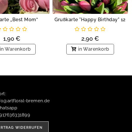
arte „Best Mom“
Grußkarte "Happy Birthday" 12
1,90
€
2,90
€
in Warenkorb
in Warenkorb
t:​
fo@artfloral-bremen.de
hatsapp
4917636331899
ERTRAG WIDERRUFEN