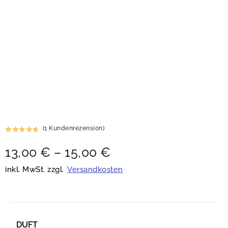
(
1
Kundenrezension)
Bewertet
1
13,00
€
–
15,00
€
mit
5.00
von 5,
basierend
inkl. MwSt. zzgl.
Versandkosten
auf
Kundenbew
ertung
DUFT