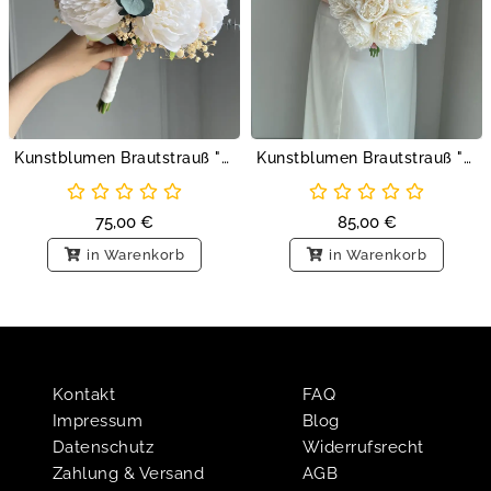
Kunstblumen Brautstrauß "Pfingstrosen und Eukalyptus"
Kunstblumen Brautstrauß "Weiße Pfingstrosen"
75,00
€
85,00
€
in Warenkorb
in Warenkorb
Kontakt
FAQ
Impressum
Blog
Datenschutz
Widerrufsrecht
Zahlung & Versand
AGB