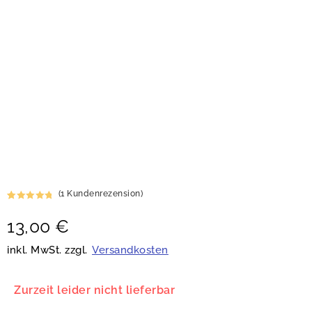
(
1
Kundenrezension)
Bewertet
1
13,00
€
mit
5.00
von 5,
basierend
inkl. MwSt. zzgl.
Versandkosten
auf
Kundenbew
ertung
Zurzeit leider nicht lieferbar