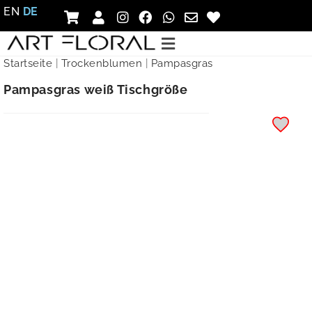
EN
DE
Startseite
|
Trockenblumen
|
Pampasgras
Pampasgras weiß Tischgröße