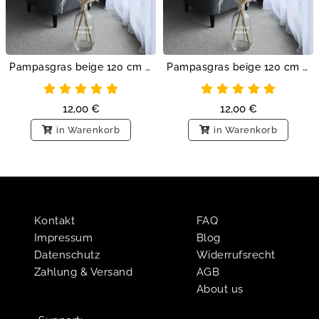
Pampasgras beige 120 cm - size L
Pampasgras beige 120 cm - size L
12,00
€
12,00
€
in Warenkorb
in Warenkorb
Kontakt
FAQ
Impressum
Blog
Datenschutz
Widerrufsrecht
Zahlung & Versand
AGB
About us