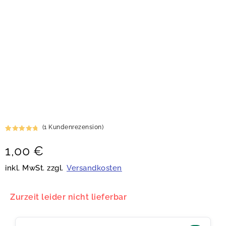
(
1
Kundenrezension)
Bewertet
1
1,00
€
mit
5.00
von 5,
basierend
inkl. MwSt. zzgl.
Versandkosten
auf
Kundenbew
ertung
Zurzeit leider nicht lieferbar