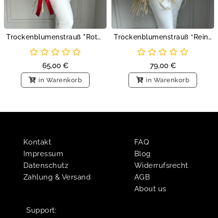
Trockenblumenstrauß "Rote Rosen"
Trockenblumenstrauß “Reines Glück”
65,00
€
79,00
€
in Warenkorb
in Warenkorb
Kontakt
FAQ
Impressum
Blog
Datenschutz
Widerrufsrecht
Zahlung & Versand
AGB
About us
Support:​