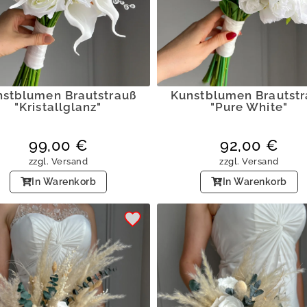
nstblumen Brautstrauß
Kunstblumen Brautstr
"Kristallglanz"
"Pure White"
99,00
€
92,00
€
zzgl.
Versand
zzgl.
Versand
In Warenkorb
In Warenkorb