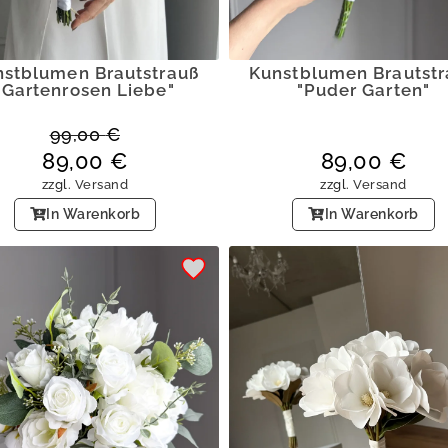
nstblumen Brautstrauß
Kunstblumen Brautstr
"Gartenrosen Liebe"
"Puder Garten"
99,00
€
89,00
€
89,00
€
zzgl.
Versand
zzgl.
Versand
In Warenkorb
In Warenkorb