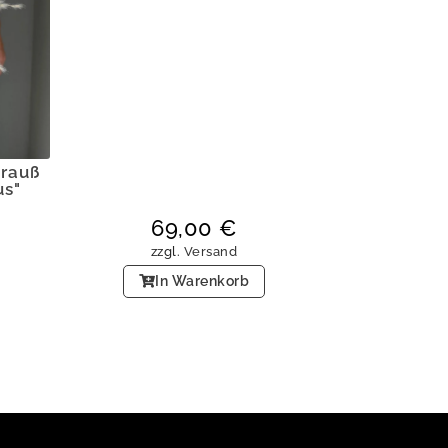
trauß
us"
69,00
€
zzgl.
Versand
In Warenkorb