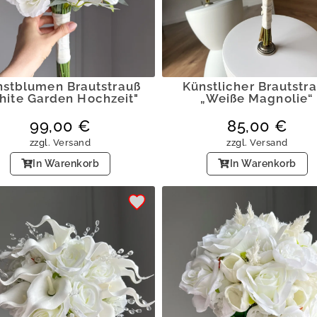
nstblumen Brautstrauß
Künstlicher Brautstr
hite Garden Hochzeit"
„Weiße Magnolie“
99,00
€
85,00
€
zzgl.
Versand
zzgl.
Versand
In Warenkorb
In Warenkorb