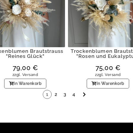
kenblumen Brautstrauss
Trockenblumen Brauts
"Reines Glück"
"Rosen und Eukalypt
79,00
€
75,00
€
zzgl.
Versand
zzgl.
Versand
In Warenkorb
In Warenkorb
1
2
3
4