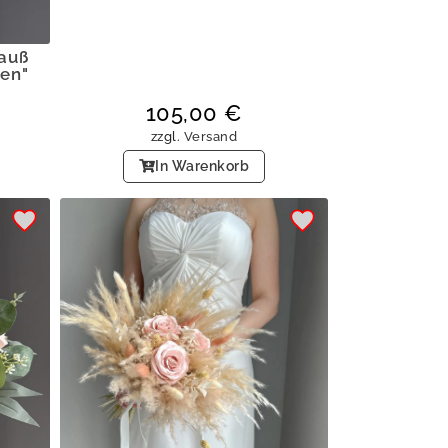
auß
sen"
105,00
€
zzgl.
Versand
In Warenkorb