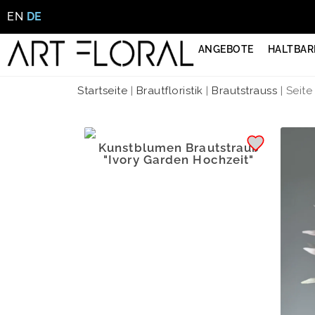
EN
DE
ANGEBOTE
HALTBAR
Startseite
|
Brautfloristik
|
Brautstrauss
|
Seite
Kunstblumen Brautstrauß
"Ivory Garden Hochzeit"