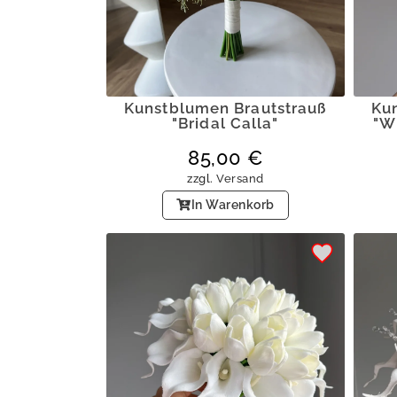
Kunstblumen Brautstrauß
Ku
"Bridal Calla"
"W
85,00
€
zzgl.
Versand
In Warenkorb