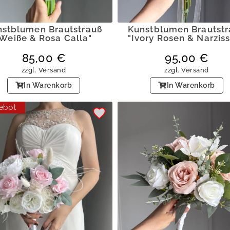
nstblumen Brautstrauß
Kunstblumen Brautstr
Weiße & Rosa Calla"
"Ivory Rosen & Narzis
85,00
€
95,00
€
zzgl.
Versand
zzgl.
Versand
In Warenkorb
In Warenkorb
ebot