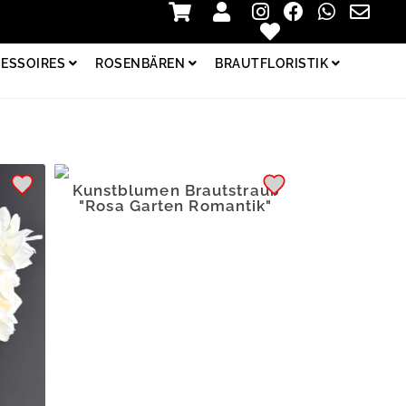
Zur Kasse
Login
ESSOIRES
ROSENBÄREN
BRAUTFLORISTIK
Kunstblumen Brautstrauß
"Rosa Garten Romantik"