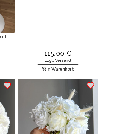
auß
115,00
€
zzgl.
Versand
In Warenkorb