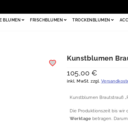
E BLUMEN
FRISCHBLUMEN
TROCKENBLUMEN
ACC
Kunstblumen Brau
105,00
€
inkl. MwSt. zzgl.
Versandkost
Kunstblumen Brautstrauß „
Die Produktionszeit bis wi
Werktage
betragen. Darum b