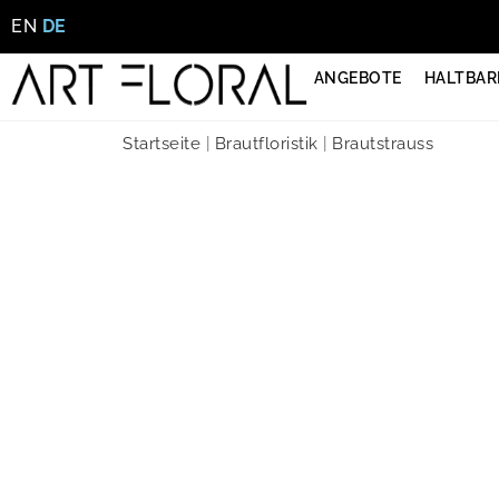
EN
DE
ANGEBOTE
HALTBAR
Startseite
|
Brautfloristik
|
Brautstrauss