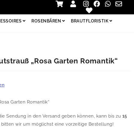
Zur Kasse
Login
ESSOIRES
ROSENBÄREN
BRAUTFLORISTIK
tstrauß „Rosa Garten Romantik“
en
Rosa Garten Romantik“
r die Sendung in den Versand geben können, kann bis zu
15
itten wir um möglichst eine vorzeitige Bestellung!