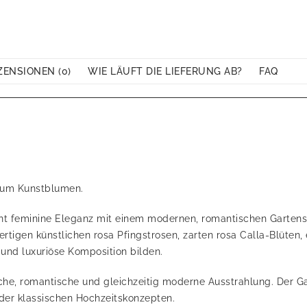
ZENSIONEN (0)
WIE LÄUFT DIE LIEFERUNG AB?
FAQ
mium Kunstblumen.
t feminine Eleganz mit einem modernen, romantischen Gartensti
ertigen künstlichen rosa Pfingstrosen, zarten rosa Calla-Blüten
nd luxuriöse Komposition bilden.
he, romantische und gleichzeitig moderne Ausstrahlung. Der Gard
oder klassischen Hochzeitskonzepten.