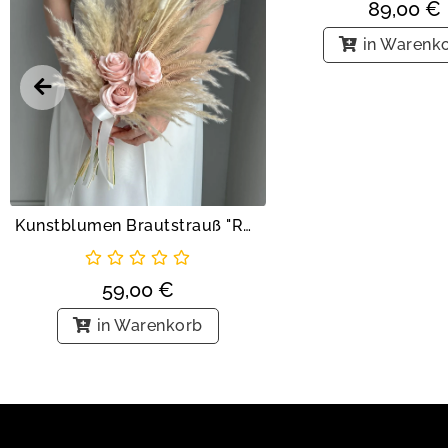
89,00
€
in Warenk
Kunstblumen Brautstrauß "Rosen in Nude"
59,00
€
in Warenkorb