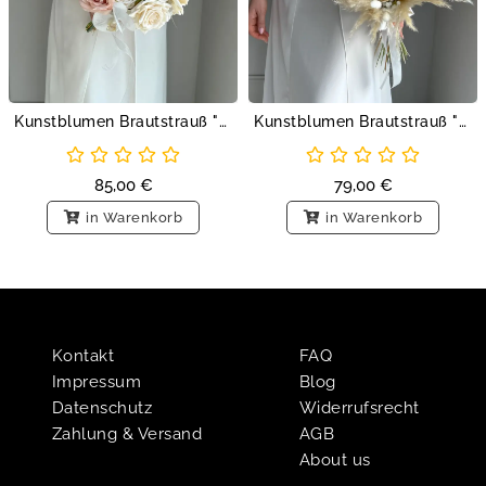
Kunstblumen Brautstrauß "Rosen und Orchidee"
Kunstblumen Brautstrauß "Rosen und Pampas"
85,00
€
79,00
€
in Warenkorb
in Warenkorb
Kontakt
FAQ
Impressum
Blog
Datenschutz
Widerrufsrecht
Zahlung & Versand
AGB
About us