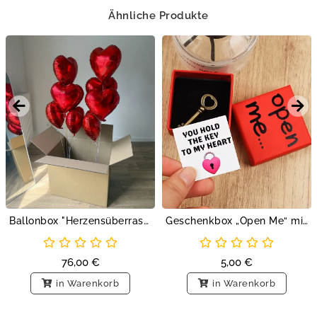
Ähnliche Produkte
Ballonbox "Herzensüberraschung" 9 rote Herzballons mit Helium
Geschenkbox „Open Me“ mit Schlüssel und Botschaft
76,00
€
5,00
€
in Warenkorb
in Warenkorb