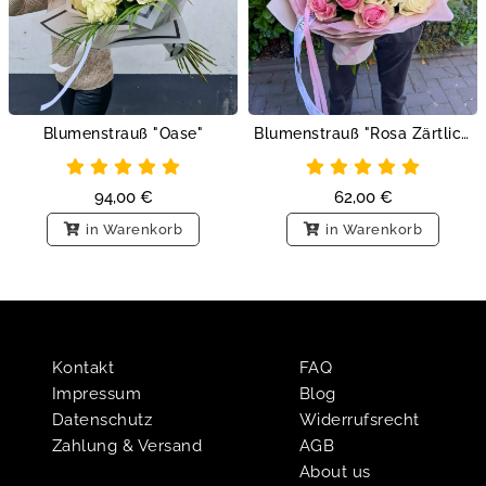
Blumenstrauß "Oase"
Blumenstrauß "Rosa Zärtlichkeit"
94,00
€
62,00
€
in Warenkorb
in Warenkorb
Kontakt
FAQ
Impressum
Blog
Datenschutz
Widerrufsrecht
Zahlung & Versand
AGB
About us