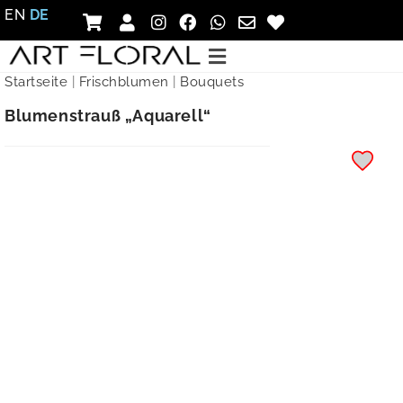
EN
DE
Startseite
|
Frischblumen
|
Bouquets
Blumenstrauß „Aquarell“