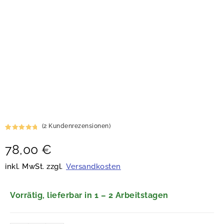
(
2
Kundenrezensionen)
Bewertet
2
78,00
€
mit
5.00
von 5,
basierend
inkl. MwSt. zzgl.
Versandkosten
auf
Kundenbew
ertungen
Vorrätig, lieferbar in 1 – 2 Arbeitstagen