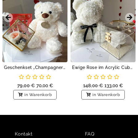
Geschenkset „Champagner Dreams“
Ewige Rose im Acrylic Cube & Rosenbär Weiß
79,00
€
70,00
€
148,00
€
133,00
€
in Warenkorb
in Warenkorb
Kontakt
FAQ