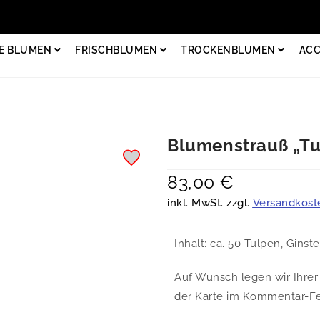
E BLUMEN
FRISCHBLUMEN
TROCKENBLUMEN
ACC
Blumenstrauß „Tu
83,00
€
inkl. MwSt. zzgl.
Versandkost
Inhalt: ca. 50 Tulpen, Ginste
Auf Wunsch legen wir Ihrer 
der Karte im Kommentar-Fel