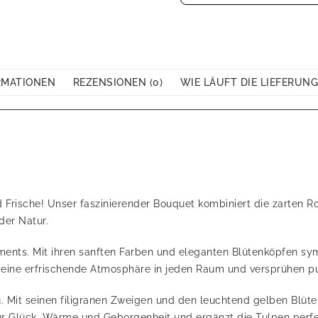
RMATIONEN
REZENSIONEN (0)
WIE LÄUFT DIE LIEFERUNG
 Frische! Unser faszinierender Bouquet kombiniert die zarten R
der Natur.
ments. Mit ihren sanften Farben und eleganten Blütenköpfen sym
en eine erfrischende Atmosphäre in jeden Raum und versprühen p
u. Mit seinen filigranen Zweigen und den leuchtend gelben Blüte
für Glück, Wärme und Geborgenheit und ergänzt die Tulpen perfe