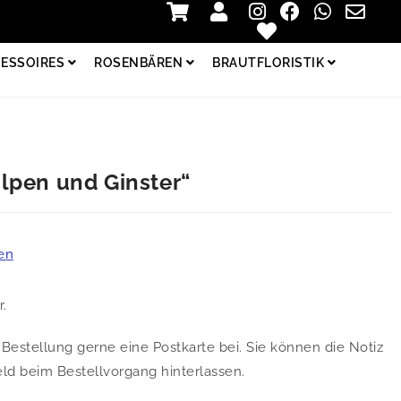
Zur Kasse
Login
ESSOIRES
ROSENBÄREN
BRAUTFLORISTIK
lpen und Ginster“
en
r.
Bestellung gerne eine Postkarte bei. Sie können die Notiz
d beim Bestellvorgang hinterlassen.