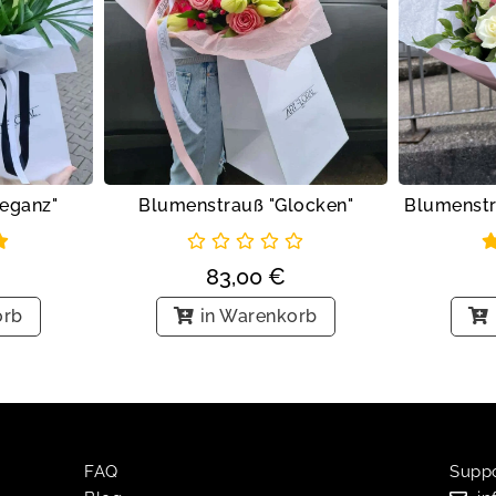
eganz"
Blumenstrauß "Glocken"
83,00
€
orb
in Warenkorb
FAQ
Suppor