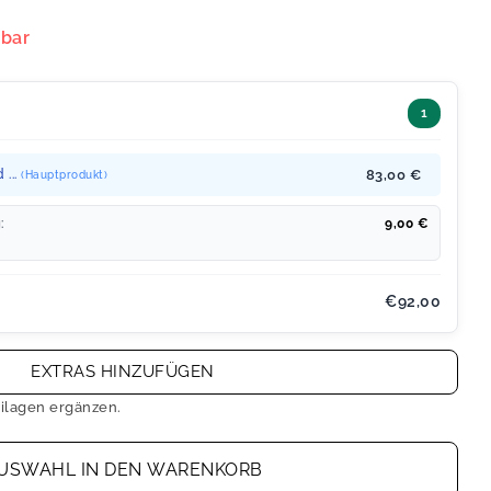
rbar
1
 ...
83,00 €
(Hauptprodukt)
:
9,00
€
€92,00
EXTRAS HINZUFÜGEN
ilagen ergänzen.
USWAHL IN DEN WARENKORB