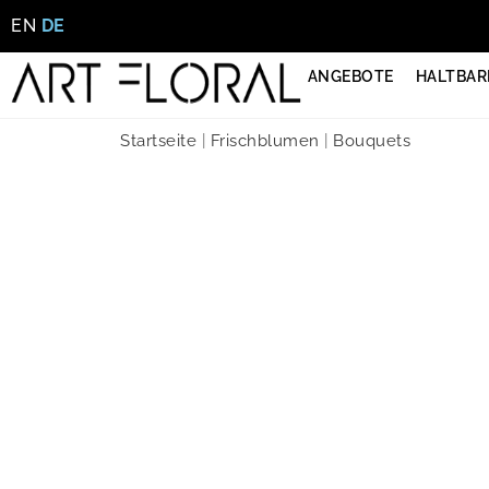
EN
DE
ANGEBOTE
HALTBAR
Startseite
|
Frischblumen
|
Bouquets