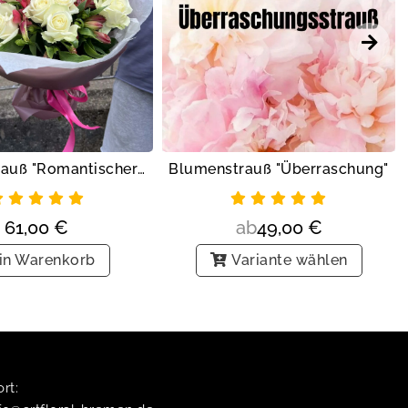
Blumenstrauß "Überraschung"
Blumenstrauß "Romantischer Garten"
ab
49,00
€
61,00
€
Variante wählen
in Warenkorb
t:​