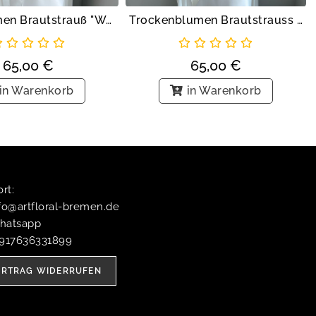
Kunstblumen Brautstrauß "Weisse Orchidee"
Trockenblumen Brautstrauss "Rosige Eleganz"
65,00
€
65,00
€
in Warenkorb
in Warenkorb
t:​
fo@artfloral-bremen.de
hatsapp
4917636331899
ERTRAG WIDERRUFEN