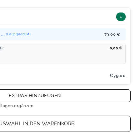
1
„...
79,00 €
(Hauptprodukt)
:
0,00
€
d
€79,00
EXTRAS HINZUFÜGEN
ilagen ergänzen.
USWAHL IN DEN WARENKORB