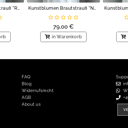
Kunstblumen Brautstrauß "Rosen in Nude"
Kunstblumen Brautstrauß "Nude Rosen"
79,00
€
orb
in Warenkorb
FAQ
Suppor
Blog
in
Widerrufsrecht
W
AGB
+
About us
V