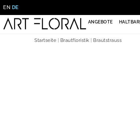
EN
DE
ANGEBOTE
HALTBAR
Startseite
|
Brautfloristik
|
Brautstrauss