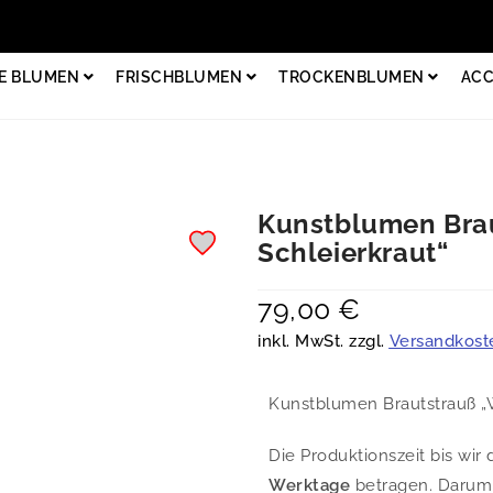
E BLUMEN
FRISCHBLUMEN
TROCKENBLUMEN
ACC
Kunstblumen Brau
Schleierkraut“
79,00
€
inkl. MwSt. zzgl.
Versandkost
Kunstblumen Brautstrauß „
Die Produktionszeit bis wi
Werktage
betragen. Darum b