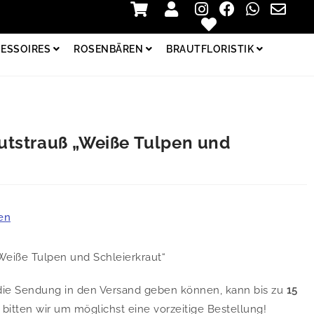
Zur Kasse
Login
ESSOIRES
ROSENBÄREN
BRAUTFLORISTIK
tstrauß „Weiße Tulpen und
en
Weiße Tulpen und Schleierkraut“
r die Sendung in den Versand geben können, kann bis zu
15
itten wir um möglichst eine vorzeitige Bestellung!