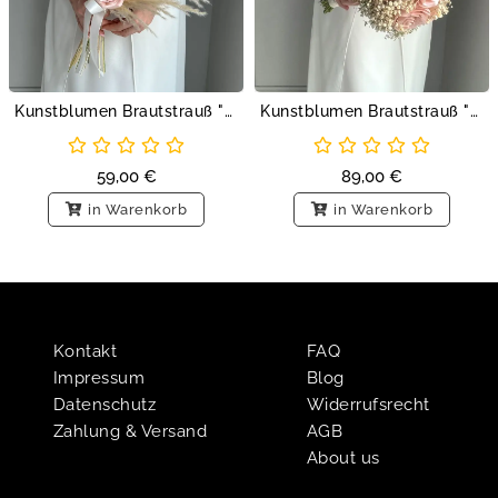
Kunstblumen Brautstrauß "Rosen in Nude"
Kunstblumen Brautstrauß "Nude Rose Delight"
59,00
€
89,00
€
in Warenkorb
in Warenkorb
Kontakt
FAQ
Impressum
Blog
Datenschutz
Widerrufsrecht
Zahlung & Versand
AGB
About us