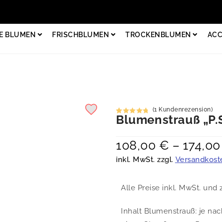
E BLUMEN
FRISCHBLUMEN
TROCKENBLUMEN
ACC
(
1
Kundenrezension)
Blumenstrauß „P.S
Bewertet
1
mit
5.00
von 5,
108,00
€
–
174,0
basierend
auf
inkl. MwSt. zzgl.
Versandkost
Kundenbew
ertung
Alle Preise inkl. MwSt. und 
Inhalt Blumenstrauß: je nac