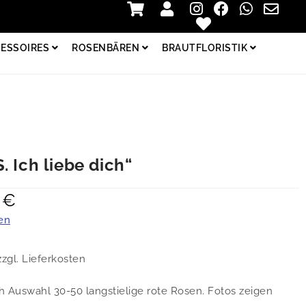
Zur Kasse
Login
ESSOIRES
ROSENBÄREN
BRAUTFLORISTIK
. Ich liebe dich“
0
€
en
zzgl. Lieferkosten
h Auswahl 30-50 langstielige rote Rosen. Fotos zeigen