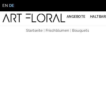
EN
DE
ANGEBOTE
HALTBAR
Startseite
|
Frischblumen
|
Bouquets