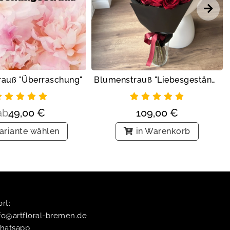
Blumenstrauß "Liebesgeständnis"
auß "Überraschung"
109,00
€
ab
49,00
€
in Warenkorb
ariante wählen
t:​
fo@artfloral-bremen.de
hatsapp