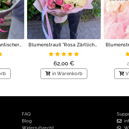
Blumenstr
Blumenstrauß "Rosa Zärtlichkeit"
Blumenstrauß "Romantischer Garten"
62,00
€
V
in Warenkorb
orb
FAQ
Suppor
Blog
in
Widerrufsrecht
W