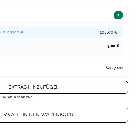
1
.
108,00 €
(Hauptprodukt)
:
9,00
€
€117,00
EXTRAS HINZUFÜGEN
ilagen ergänzen.
USWAHL IN DEN WARENKORB