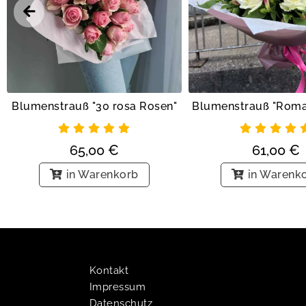
Blumenstrauß "30 rosa Rosen"
65,00
€
61,00
€
in Warenkorb
in Warenk
Kontakt
Impressum
Datenschutz