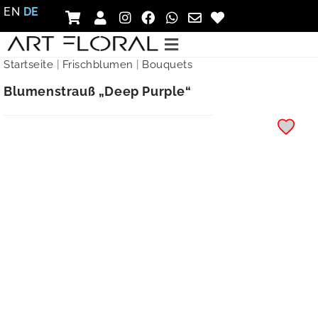
EN
DE
Startseite
|
Frischblumen
|
Bouquets
Blumenstrauß „Deep Purple“