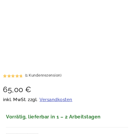
(
1
Kundenrezension)
Bewertet
1
65,00
€
mit
5.00
von 5,
basierend
inkl. MwSt. zzgl.
Versandkosten
auf
Kundenbew
ertung
Vorrätig, lieferbar in 1 – 2 Arbeitstagen