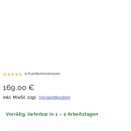
(
1
Kundenrezension)
Bewertet
1
169,00
€
mit
5.00
von 5,
basierend
inkl. MwSt. zzgl.
Versandkosten
auf
Kundenbew
ertung
Vorrätig, lieferbar in 1 – 2 Arbeitstagen