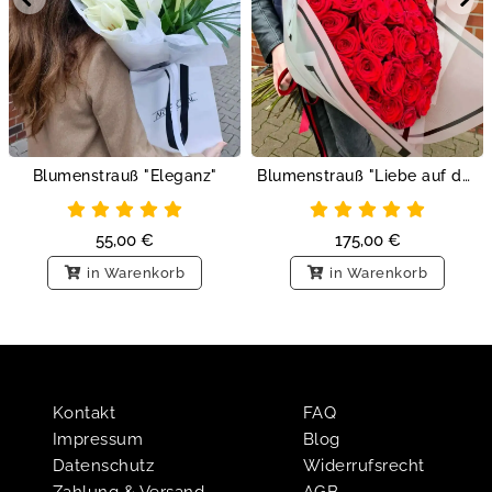
Blumenstrauß "Eleganz"
Blumenstrauß "Liebe auf den ersten Blick"
55,00
€
175,00
€
in Warenkorb
in Warenkorb
Kontakt
FAQ
Impressum
Blog
Datenschutz
Widerrufsrecht
Zahlung & Versand
AGB