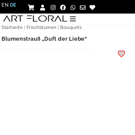
EN
DE
Startseite
|
Frischblumen
|
Bouquets
Blumenstrauß „Duft der Liebe“