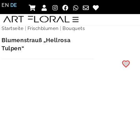
EN
DE
Startseite
|
Frischblumen
|
Bouquets
Blumenstrauß „Hellrosa
Tulpen“