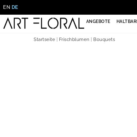
EN
DE
ANGEBOTE
HALTBAR
Startseite
|
Frischblumen
|
Bouquets