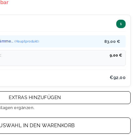
rbar
1
ämme...
83,00 €
(Hauptprodukt)
:
9,00
€
€92,00
EXTRAS HINZUFÜGEN
ilagen ergänzen.
USWAHL IN DEN WARENKORB