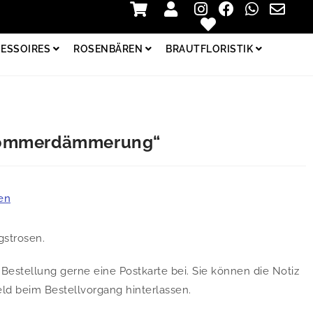
Zur Kasse
Login
ESSOIRES
ROSENBÄREN
BRAUTFLORISTIK
Sommerdämmerung“
en
ngstrosen.
Bestellung gerne eine Postkarte bei. Sie können die Notiz
d beim Bestellvorgang hinterlassen.