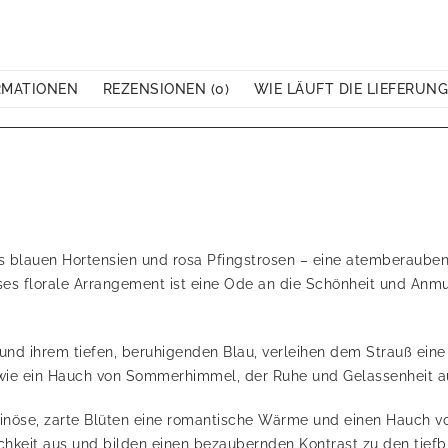
RMATIONEN
REZENSIONEN (0)
WIE LÄUFT DIE LIEFERUNG
s blauen Hortensien und rosa Pfingstrosen – eine atemberauben
ses florale Arrangement ist eine Ode an die Schönheit und Anmu
 und ihrem tiefen, beruhigenden Blau, verleihen dem Strauß eine 
t wie ein Hauch von Sommerhimmel, der Ruhe und Gelassenheit au
minöse, zarte Blüten eine romantische Wärme und einen Hauch 
ichkeit aus und bilden einen bezaubernden Kontrast zu den tiefb