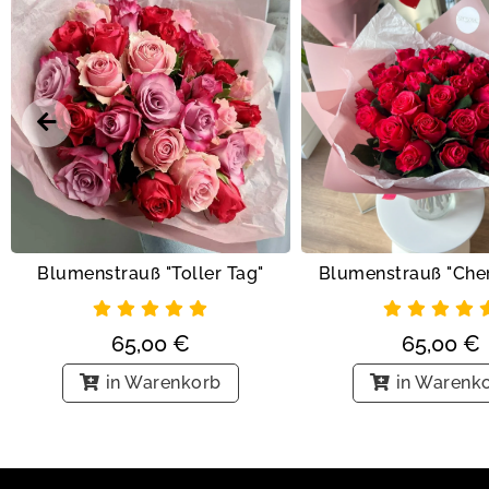
Blumenstrauß "Cher
Blumenstrauß "Toller Tag"
65,00
€
65,00
€
in Warenk
in Warenkorb