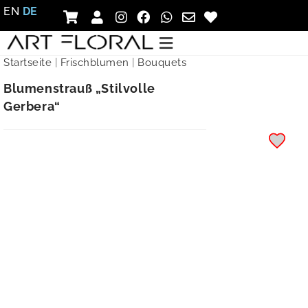
EN
DE
Startseite
|
Frischblumen
|
Bouquets
Blumenstrauß „Stilvolle
Gerbera“