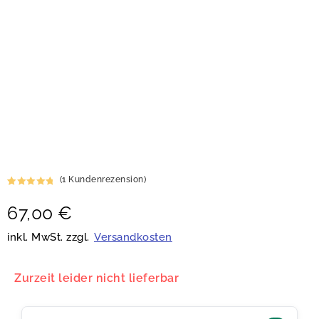
(
1
Kundenrezension)
Bewertet
1
67,00
€
mit
5.00
von 5,
basierend
inkl. MwSt. zzgl.
Versandkosten
auf
Kundenbew
ertung
Zurzeit leider nicht lieferbar