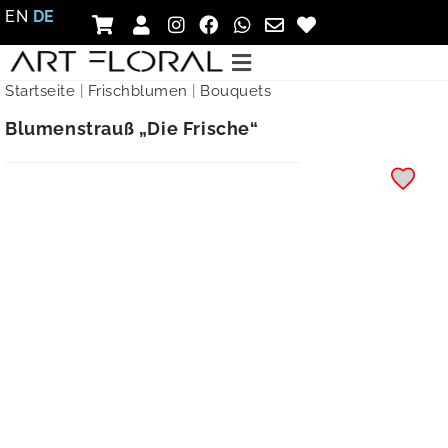
EN
DE
Startseite
|
Frischblumen
|
Bouquets
Blumenstrauß „Die Frische“