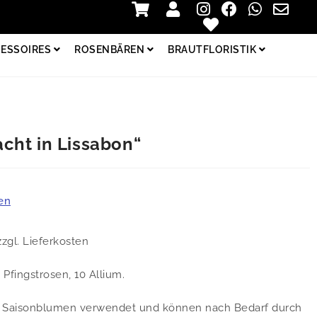
Zur Kasse
Login
ESSOIRES
ROSENBÄREN
BRAUTFLORISTIK
cht in Lissabon“
en
zzgl. Lieferkosten
 Pfingstrosen, 10 Allium.
m Saisonblumen verwendet und können nach Bedarf durch