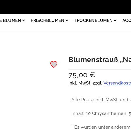
E BLUMEN
FRISCHBLUMEN
TROCKENBLUMEN
ACC
Blumenstrauß „Na
75,00
€
inkl. MwSt. zzgl.
Versandkost
Alle Preise inkl. MwSt. und 
Inhalt: 10 Chrysanthemen, 5
* Es wurden unter andere