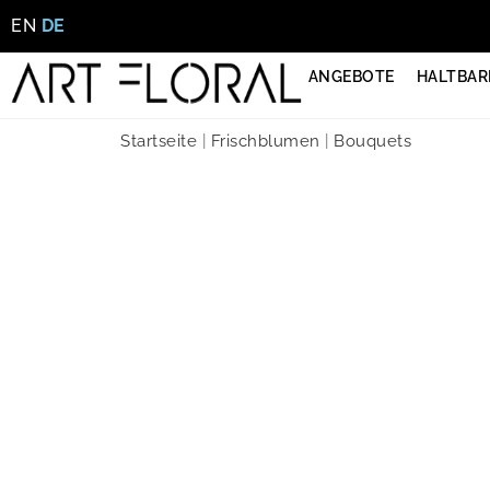
EN
DE
ANGEBOTE
HALTBAR
Startseite
|
Frischblumen
|
Bouquets